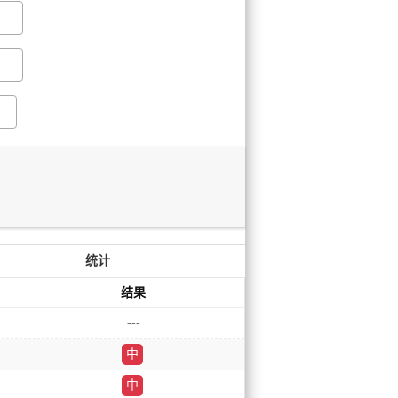
统计
结果
---
中
中