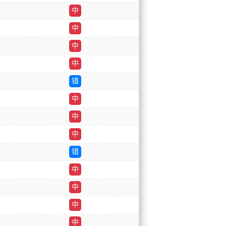
中
中
中
中
错
中
中
中
错
中
中
中
中