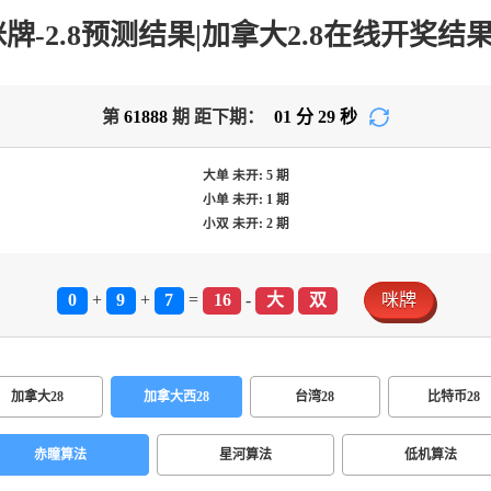
第
61888
期 距下期：
01
分
29
秒
大单
未开:
5
期
小单
未开:
1
期
小双
未开:
2
期
0
+
9
+
7
=
16
-
大
双
咪牌
加拿大28
加拿大西28
台湾28
比特币28
赤瞳算法
星河算法
低机算法