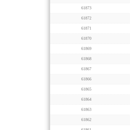
61873
61872
61871
61870
61869
61868
61867
61866
61865
61864
61863
61862
61861