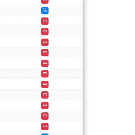
错
中
中
中
中
中
中
中
中
中
中
中