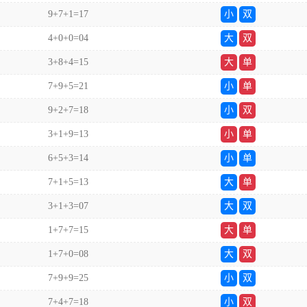
9+7+1=17
小
双
4+0+0=04
大
双
3+8+4=15
大
单
7+9+5=21
小
单
9+2+7=18
小
双
3+1+9=13
小
单
6+5+3=14
小
单
7+1+5=13
大
单
3+1+3=07
大
双
1+7+7=15
大
单
1+7+0=08
大
双
7+9+9=25
小
双
7+4+7=18
小
双