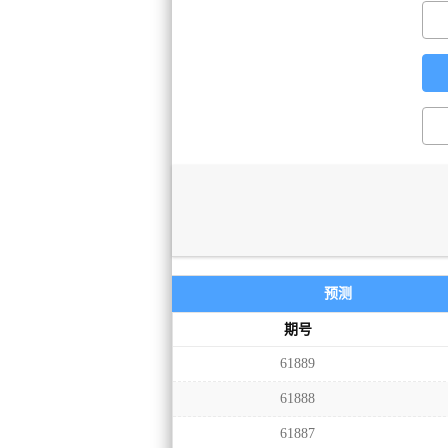
预测
期号
61889
61888
61887