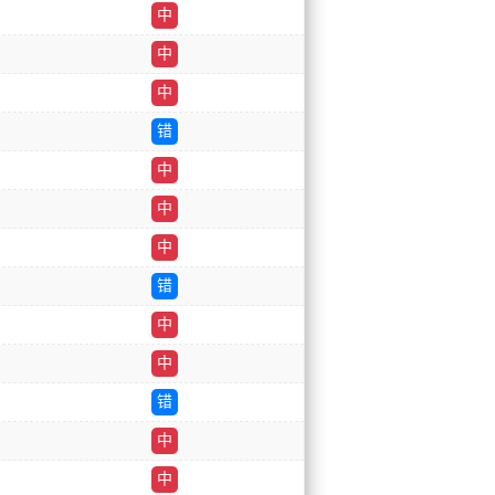
中
中
中
错
中
中
中
错
中
中
错
中
中