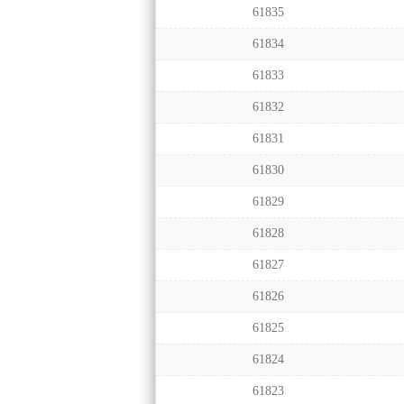
61835
61834
61833
61832
61831
61830
61829
61828
61827
61826
61825
61824
61823