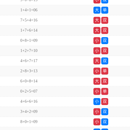
1+4+1=06
大
单
7+5+4=16
大
双
1+7+6=14
大
双
0+8+1=09
小
双
1+2+7=10
小
双
4+6+7=17
大
双
2+8+3=13
小
单
6+0+8=14
大
双
0+2+5=07
小
单
4+6+6=16
小
双
3+4+2=09
小
双
8+0+1=09
小
双