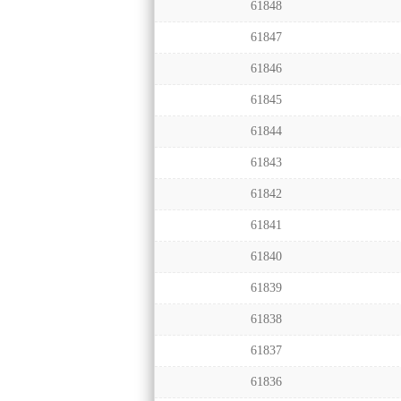
61848
61847
61846
61845
61844
61843
61842
61841
61840
61839
61838
61837
61836