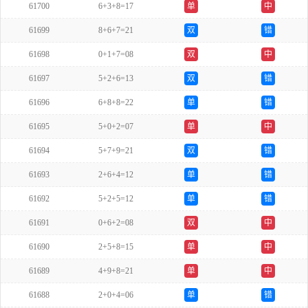
61700
6+3+8=17
单
中
61699
8+6+7=21
双
错
61698
0+1+7=08
双
中
61697
5+2+6=13
双
错
61696
6+8+8=22
单
错
61695
5+0+2=07
单
中
61694
5+7+9=21
双
错
61693
2+6+4=12
单
错
61692
5+2+5=12
单
错
61691
0+6+2=08
双
中
61690
2+5+8=15
单
中
61689
4+9+8=21
单
中
61688
2+0+4=06
单
错