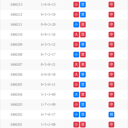
3466213
1+6+6=13
小
双
中
3466212
0+5+5=10
小
单
中
3466211
9+9+2=20
小
双
中
3466210
6+9+1=16
大
双
中
3466209
4+3+5=12
小
单
中
3466208
8+7+2=17
小
单
中
3466207
8+5+8=21
大
单
中
3466206
4+6+8=18
大
单
中
3466205
0+5+6=11
小
双
中
3466204
5+1+3=09
大
单
中
3466203
1+7+1=09
小
双
中
3466202
4+7+6=17
小
双
错
3466201
1+5+2=08
小
双
中