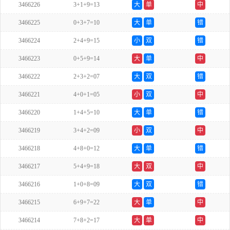
3466226
3+1+9=13
大
单
中
3466225
0+3+7=10
大
单
错
3466224
2+4+9=15
小
双
错
3466223
0+5+9=14
大
单
中
3466222
2+3+2=07
大
双
错
3466221
4+0+1=05
小
双
中
3466220
1+4+5=10
大
单
错
3466219
3+4+2=09
小
双
中
3466218
4+8+0=12
大
单
错
3466217
5+4+9=18
大
双
中
3466216
1+0+8=09
大
双
错
3466215
6+9+7=22
大
单
中
3466214
7+8+2=17
大
单
中