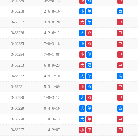
3466239
5+2+6=13
小
双
中
3466238
2+6+8=16
小
单
错
3466237
3+9+8=20
大
单
中
3466236
4+2+6=12
大
双
中
3466235
7+8+3=18
小
双
中
3466234
7+0+1=08
小
单
中
3466233
6+8+9=23
大
双
中
3466232
4+5+1=10
大
单
错
3466231
5+3+1=09
小
双
中
3466230
1+8+3=12
大
双
中
3466229
0+4+6=10
大
单
错
3466228
1+9+3=13
大
单
中
3466227
1+4+2=07
小
单
中