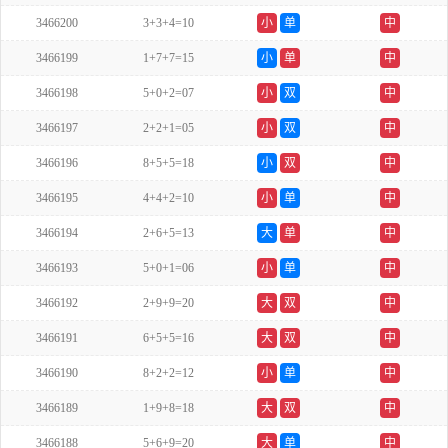
3466200
3+3+4=10
小
单
中
3466199
1+7+7=15
小
单
中
3466198
5+0+2=07
小
双
中
3466197
2+2+1=05
小
双
中
3466196
8+5+5=18
小
双
中
3466195
4+4+2=10
小
单
中
3466194
2+6+5=13
大
单
中
3466193
5+0+1=06
小
单
中
3466192
2+9+9=20
大
双
中
3466191
6+5+5=16
大
双
中
3466190
8+2+2=12
小
单
中
3466189
1+9+8=18
大
双
中
3466188
5+6+9=20
大
单
中