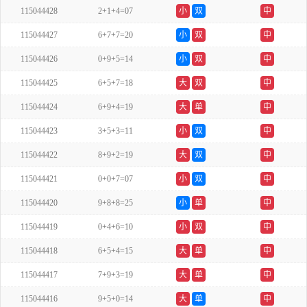
115044428
2+1+4=07
小
双
中
115044427
6+7+7=20
小
双
中
115044426
0+9+5=14
小
双
中
115044425
6+5+7=18
大
双
中
115044424
6+9+4=19
大
单
中
115044423
3+5+3=11
小
双
中
115044422
8+9+2=19
大
双
中
115044421
0+0+7=07
小
双
中
115044420
9+8+8=25
小
单
中
115044419
0+4+6=10
小
双
中
115044418
6+5+4=15
大
单
中
115044417
7+9+3=19
大
单
中
115044416
9+5+0=14
大
单
中