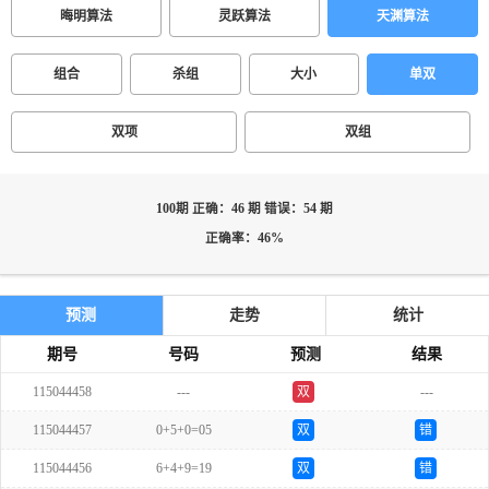
晦明算法
灵跃算法
天渊算法
组合
杀组
大小
单双
双项
双组
100期 正确：46 期 错误：54 期
正确率：46%
预测
走势
统计
期号
号码
预测
结果
115044458
---
双
---
115044457
0+5+0=05
双
错
115044456
6+4+9=19
双
错