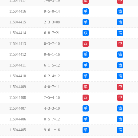
115044417
7+9+3=19
单
中
115044416
9+5+0=14
单
错
115044415
2+3+3=08
单
错
115044414
6+8+7=21
双
错
115044413
0+3+7=10
双
中
115044412
9+6+1=16
单
错
115044411
6+1+5=12
单
错
115044410
6+2+4=12
单
错
115044409
4+0+7=11
单
中
115044408
7+5+4=16
双
中
115044407
4+3+3=10
单
错
115044406
0+5+7=12
单
错
115044405
9+6+1=16
单
错