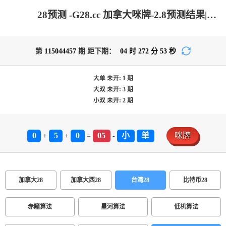
28预测 -G28.cc 加拿大咪牌-2.8预测结果|加拿大2.8在线开奖结果预测|PC加拿大2.8预测结果|PC在线预测网站|加拿大预测pc2.8咪牌|加拿大咪牌刮刮结果_结果分析加拿大官网数据!
第
115044457
期 距下期：
04
时
272
分
53
秒
大单
未开:
1
期
大双
未开:
3
期
小双
未开:
2
期
0
5
0
05
小
单
咪牌
+
+
=
-
加拿大28
加拿大西28
台湾28
比特币28
赤瞳算法
星河算法
低机算法