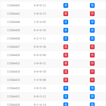
115044442
4+8+0=12
单
错
115044441
3+8+4=15
单
中
115044440
1+0+4=05
双
错
115044439
8+4+4=16
单
错
115044438
4+2+5=11
双
错
115044437
9+8+9=26
双
中
115044436
6+0+0=06
双
中
115044435
3+0+8=11
单
中
115044434
4+6+8=18
双
中
115044433
5+3+0=08
双
中
115044432
3+8+5=16
单
错
115044431
0+8+3=11
双
错
115044430
9+1+4=14
单
错