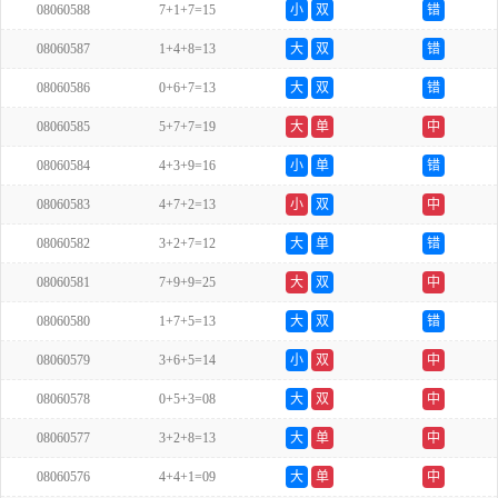
08060588
7+1+7=15
小
双
错
08060587
1+4+8=13
大
双
错
08060586
0+6+7=13
大
双
错
08060585
5+7+7=19
大
单
中
08060584
4+3+9=16
小
单
错
08060583
4+7+2=13
小
双
中
08060582
3+2+7=12
大
单
错
08060581
7+9+9=25
大
双
中
08060580
1+7+5=13
大
双
错
08060579
3+6+5=14
小
双
中
08060578
0+5+3=08
大
双
中
08060577
3+2+8=13
大
单
中
08060576
4+4+1=09
大
单
中