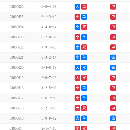
08060626
9+0+4=13
大
单
中
08060625
6+1+3=10
小
单
中
08060624
4+4+6=14
小
双
中
08060623
0+2+0=02
小
单
中
08060622
4+9+7=20
小
双
中
08060621
9+3+2=14
小
单
错
08060620
3+4+6=13
大
双
错
08060619
6+9+7=22
大
双
中
08060618
1+2+5=08
小
单
中
08060617
0+6+2=08
小
单
中
08060616
9+2+7=18
大
双
中
08060615
3+0+9=12
大
单
错
08060614
2+1+7=10
小
双
中