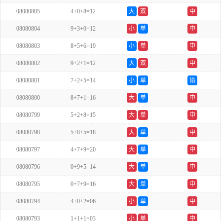
08080805
4+0+8=12
大
双
中
08080804
9+3+0=12
小
单
中
08080803
8+5+6=19
小
单
中
08080802
9+2+1=12
大
双
中
08080801
7+2+5=14
小
单
错
08080800
8+7+1=16
大
单
中
08080799
5+2+8=15
大
单
中
08080798
5+8+5=18
大
单
中
08080797
4+7+9=20
大
单
中
08080796
0+9+5=14
大
单
中
08080795
0+7+9=16
大
单
中
08080794
4+0+2=06
小
单
中
08080793
1+1+1=03
小
单
中