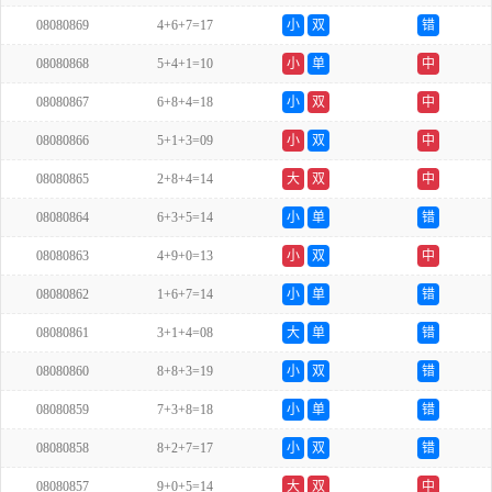
08080869
4+6+7=17
小
双
错
08080868
5+4+1=10
小
单
中
08080867
6+8+4=18
小
双
中
08080866
5+1+3=09
小
双
中
08080865
2+8+4=14
大
双
中
08080864
6+3+5=14
小
单
错
08080863
4+9+0=13
小
双
中
08080862
1+6+7=14
小
单
错
08080861
3+1+4=08
大
单
错
08080860
8+8+3=19
小
双
错
08080859
7+3+8=18
小
单
错
08080858
8+2+7=17
小
双
错
08080857
9+0+5=14
大
双
中