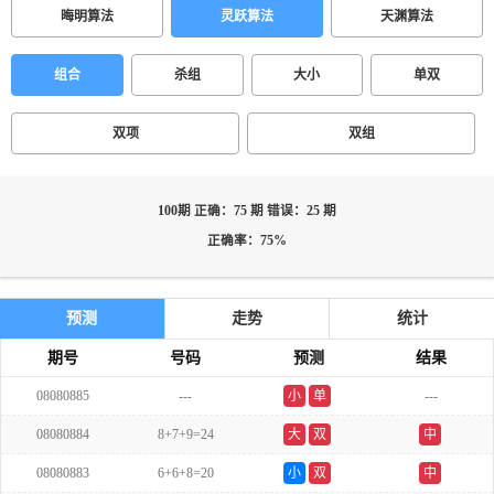
晦明算法
灵跃算法
天渊算法
组合
杀组
大小
单双
双项
双组
100期 正确：75 期 错误：25 期
正确率：75%
预测
走势
统计
期号
号码
预测
结果
08080885
---
小
单
---
08080884
8+7+9=24
大
双
中
08080883
6+6+8=20
小
双
中