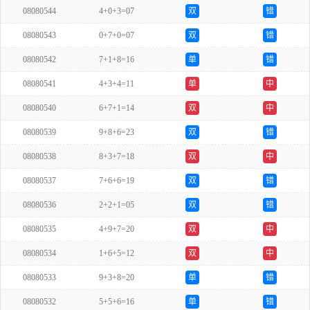
08080544
4+0+3=07
双
错
08080543
0+7+0=07
双
错
08080542
7+1+8=16
单
错
08080541
4+3+4=11
单
中
08080540
6+7+1=14
双
中
08080539
9+8+6=23
双
错
08080538
8+3+7=18
双
中
08080537
7+6+6=19
双
错
08080536
2+2+1=05
双
错
08080535
4+9+7=20
双
中
08080534
1+6+5=12
双
中
08080533
9+3+8=20
单
错
08080532
5+5+6=16
单
错