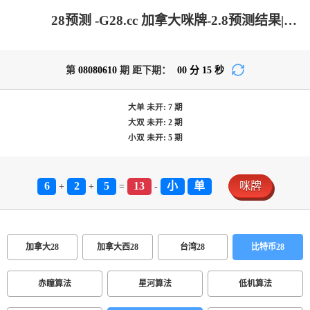
28预测 -G28.cc 加拿大咪牌-2.8预测结果|加拿大2.8在线开奖结果预测|PC加拿大2.8预测结果|PC在线预测网站|加拿大预测pc2.8咪牌|加拿大咪牌刮刮结果_结果分析加拿大官网数据!
第
08080610
期 距下期：
00
分
15
秒
大单
未开:
7
期
大双
未开:
2
期
小双
未开:
5
期
6
2
5
13
小
单
咪牌
+
+
=
-
加拿大28
加拿大西28
台湾28
比特币28
赤瞳算法
星河算法
低机算法