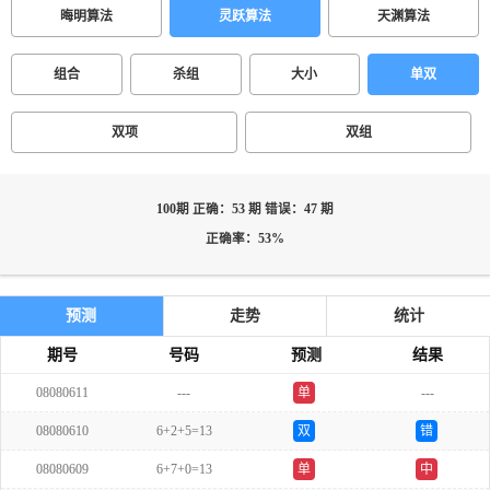
晦明算法
灵跃算法
天渊算法
组合
杀组
大小
单双
双项
双组
100期 正确：53 期 错误：47 期
正确率：53%
预测
走势
统计
期号
号码
预测
结果
08080611
---
单
---
08080610
6+2+5=13
双
错
08080609
6+7+0=13
单
中