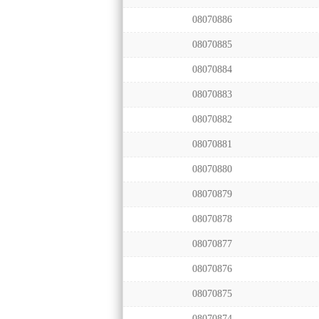
08070886
08070885
08070884
08070883
08070882
08070881
08070880
08070879
08070878
08070877
08070876
08070875
08070874