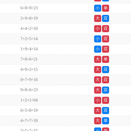
6+8+9=23
小
单
2+9+8=19
大
双
4+4+2=10
小
双
7+2+5=14
小
双
1+9+4=14
小
双
7+8+6=21
大
单
4+9+2=15
大
双
0+7+9=16
大
双
9+8+6=23
大
双
1+2+1=04
小
双
6+5+8=19
大
双
4+7+7=18
大
单
3+5+7=15
小
单