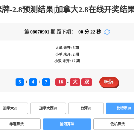
第
08070901
期 距下期：
00
分
22
秒
大单
未开:
6
期
小单
未开:
2
期
小双
未开:
17
期
5
+
4
+
7
=
16
-
大
双
咪牌
加拿大28
加拿大西28
台湾28
比特币28
赤瞳算法
星河算法
低机算法