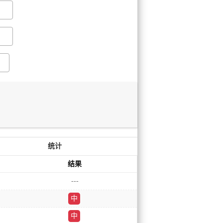
统计
结果
---
中
中