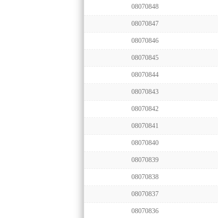
08070848
08070847
08070846
08070845
08070844
08070843
08070842
08070841
08070840
08070839
08070838
08070837
08070836