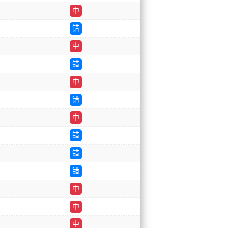
中
错
中
错
中
错
中
错
错
错
中
中
中