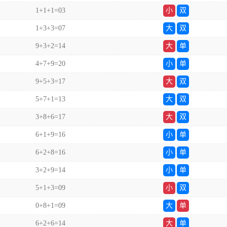
1+1+1=03
小
双
1+3+3=07
大
双
9+3+2=14
大
单
4+7+9=20
小
单
9+5+3=17
大
双
5+7+1=13
大
双
3+8+6=17
大
双
6+1+9=16
小
单
6+2+8=16
小
单
3+2+9=14
小
单
5+1+3=09
小
双
0+8+1=09
大
单
6+2+6=14
大
单