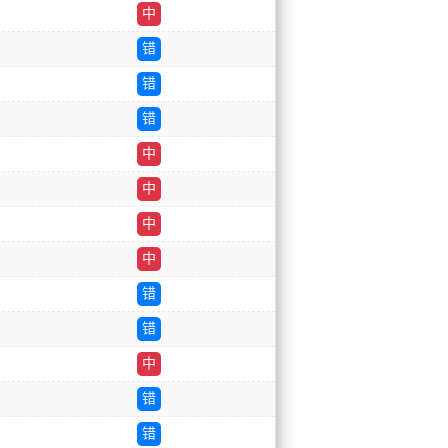
中
错
错
错
中
中
中
中
错
错
中
错
错