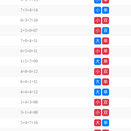
7+3+4=14
小
单
0+3+7=10
小
双
2+5+0=07
小
双
7+0+4=11
大
单
6+5+0=11
小
单
1+1+7=09
大
单
4+8+0=12
小
双
6+4+1=11
大
单
4+4+4=12
大
单
1+4+3=08
小
双
3+1+4=08
小
双
5+4+7=16
大
单