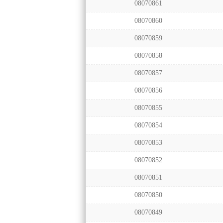
08070861
08070860
08070859
08070858
08070857
08070856
08070855
08070854
08070853
08070852
08070851
08070850
08070849