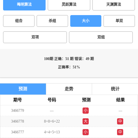
晦明算法
灵跃算法
天渊算法
组合
杀组
大小
单双
双项
双组
100期 正确：51 期 错误：49 期
正确率：51%
预测
走势
统计
期号
号码
预测
结果
3466779
---
小
---
双
3466778
8+8+6=22
大
中
3466777
4+4+5=13
小
中