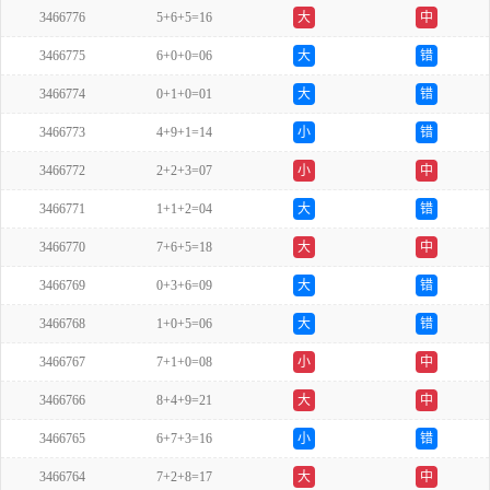
3466776
5+6+5=16
大
中
3466775
6+0+0=06
大
错
3466774
0+1+0=01
大
错
3466773
4+9+1=14
小
错
3466772
2+2+3=07
小
中
3466771
1+1+2=04
大
错
3466770
7+6+5=18
大
中
3466769
0+3+6=09
大
错
3466768
1+0+5=06
大
错
3466767
7+1+0=08
小
中
3466766
8+4+9=21
大
中
3466765
6+7+3=16
小
错
3466764
7+2+8=17
大
中