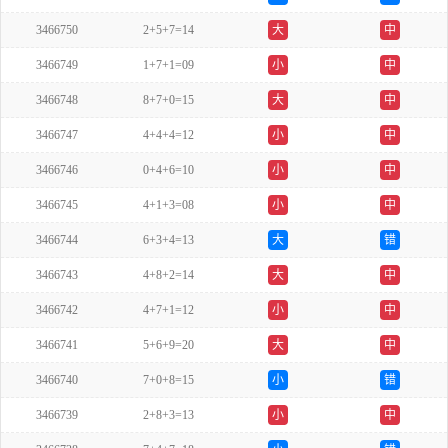
3466750
2+5+7=14
大
中
3466749
1+7+1=09
小
中
3466748
8+7+0=15
大
中
3466747
4+4+4=12
小
中
3466746
0+4+6=10
小
中
3466745
4+1+3=08
小
中
3466744
6+3+4=13
大
错
3466743
4+8+2=14
大
中
3466742
4+7+1=12
小
中
3466741
5+6+9=20
大
中
3466740
7+0+8=15
小
错
3466739
2+8+3=13
小
中