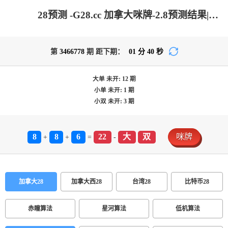
28预测 -G28.cc 加拿大咪牌-2.8预测结果|加拿大2.8在线开奖结果预测|PC加拿大2.8预测结果|PC在线预测网站|加拿大预测pc2.8咪牌|加拿大咪牌刮刮结果_结果分析加拿大官网数据!
第
3466778
期 距下期：
01
分
40
秒
大单
未开:
12
期
小单
未开:
1
期
小双
未开:
3
期
8
8
6
22
大
双
咪牌
+
+
=
-
加拿大28
加拿大西28
台湾28
比特币28
赤瞳算法
星河算法
低机算法