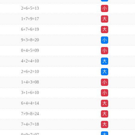
2+6+5=13
小
1+7+9=17
大
6+7+6=19
大
9+3+8=20
小
0+4+5=09
小
4+2+4=10
大
2+6+2=10
大
1+4+3=08
小
3+1+6=10
小
6+4+4=14
大
7+9+8=24
大
7+4+7=18
大
0+0+7=07
大