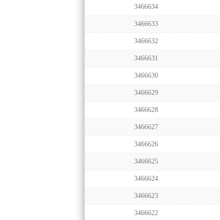
3466634
3466633
3466632
3466631
3466630
3466629
3466628
3466627
3466626
3466625
3466624
3466623
3466622