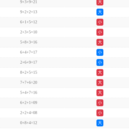
9+3+9=21
大
9+2+2=13
大
6+1+5=12
小
2+3+5=10
小
5+8+3=16
大
6+4+7=17
小
2+6+9=17
小
8+2+5=15
大
7+7+6=20
大
5+4+7=16
大
6+2+1=09
小
2+2+4=08
小
0+8+4=12
大