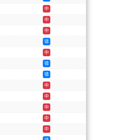
中
中
中
错
中
错
错
中
中
中
中
中
错