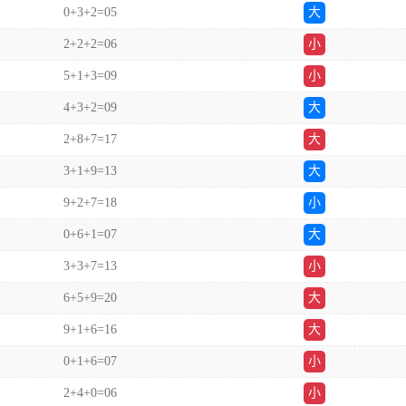
0+3+2=05
大
2+2+2=06
小
5+1+3=09
小
4+3+2=09
大
2+8+7=17
大
3+1+9=13
大
9+2+7=18
小
0+6+1=07
大
3+3+7=13
小
6+5+9=20
大
9+1+6=16
大
0+1+6=07
小
2+4+0=06
小