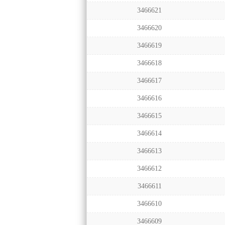
3466621
3466620
3466619
3466618
3466617
3466616
3466615
3466614
3466613
3466612
3466611
3466610
3466609