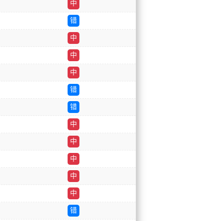
中
错
中
中
中
错
错
中
中
中
中
中
错