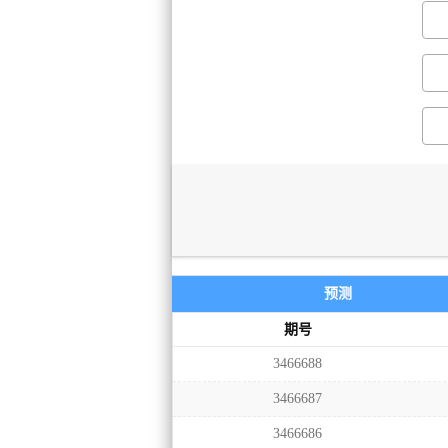
预测
期号
3466688
3466687
3466686