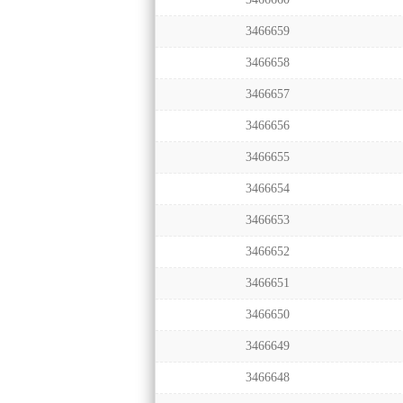
3466659
3466658
3466657
3466656
3466655
3466654
3466653
3466652
3466651
3466650
3466649
3466648