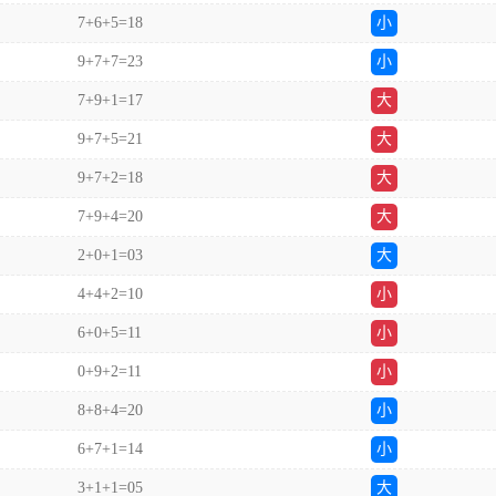
7+6+5=18
小
9+7+7=23
小
7+9+1=17
大
9+7+5=21
大
9+7+2=18
大
7+9+4=20
大
2+0+1=03
大
4+4+2=10
小
6+0+5=11
小
0+9+2=11
小
8+8+4=20
小
6+7+1=14
小
3+1+1=05
大