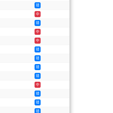
错
中
错
中
中
错
错
错
错
中
错
错
错